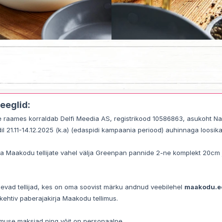
eeglid:
se raames korraldab Delfi Meedia AS, registrikood 10586863, asukoht Narv
dil 21.11-14.12.2025 (k.a) (edaspidi kampaania periood) auhinnaga loos
kirja Maakodu tellijate vahel välja Greenpan pannide 2-ne komplekt 20c
levad tellijad, kes on oma soovist märku andnud veebilehel 
maakodu.e
 kehtiv paberajakirja Maakodu tellimus.
limuse maksjad ning võit on personaalne.