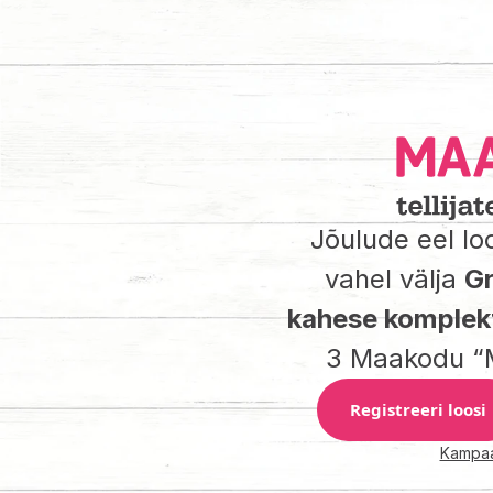
Jõulude eel loos
vahel välja 
Gr
kahese komplek
3 Maakodu “M
Registreeri loosi
Kampaa