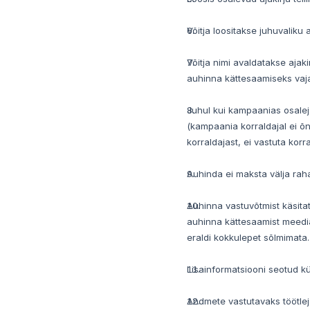
Võitja loositakse juhuvaliku a
Võitja nimi avaldatakse ajak
auhinna kättesaamiseks vaja
Juhul kui kampaanias osalej
(kampaania korraldajal ei õn
korraldajast, ei vastuta ko
Auhinda ei maksta välja raha
Auhinna vastuvõtmist käsitat
auhinna kättesaamist meedias
eraldi kokkulepet sõlmimata.
Lisainformatsiooni seotud kü
Andmete vastutavaks töötleja