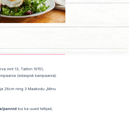
a mnt 13, Tallinn 10151, 
ikampaania (edaspidi kampaania).
m ja 26cm ning 3 Maakodu „Minu 
e/pannid
 kui ka uued tellijad, 