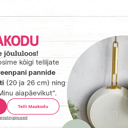
ime kõigi tellijate 
eenpani pannide 
ti
 (20 ja 26 cm) ning 
inu aiapäevikut”.
Telli Maakodu
niatingimused