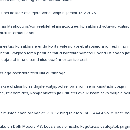
lusel kõikide osalejate vahel välja hiljemalt 17.12.2025.
irjas Maakodu ja/või veebilehel maakodu.ee. Korraldajad võtavad võitja
liku informatsiooni.
a esitab korraldajale enda kohta valesid või ebatäpseid andmeid ning 
nestu võitjaga tema poolt esitatud kontaktandmetel ühendust saada jms)
rraldaja auhinna üleandmise ebaõnnestumise eest.
s ega asendata teist liiki auhinnaga.
akse ühtlasi korraldajale võitjapoolse loa andmisena kasutada võitja ni
, reklaamides, kampaaniates jm üritustel avalikustamiseks võitjale sell
simustes saab tööpäeviti kl 9–17 ning telefonil 680 4444 või e-posti aad
ks on Delfi Meedia AS. Loosis osalemiseks kogutakse osalejatelt järgmi