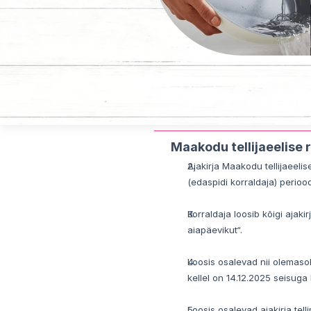
Maakodu tellijaeelise r
Ajakirja Maakodu tellijaeeli
(edaspidi korraldaja) perioo
Korraldaja loosib kõigi aja
aiapäevikut“.
Loosis osalevad nii olemaso
kellel on 14.12.2025 seisuga
Loosis osalevad ajakirja tel