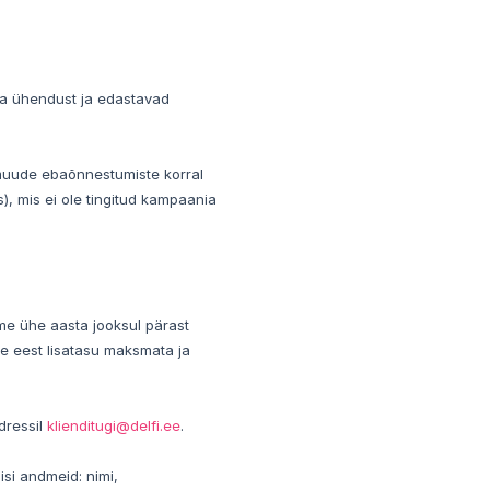
ga ühendust ja edastavad 
muude ebaõnnestumiste korral 
, mis ei ole tingitud kampaania 
me ühe aasta jooksul pärast 
e eest lisatasu maksmata ja 
ressil 
klienditugi@delfi.ee
.
si andmeid: nimi, 